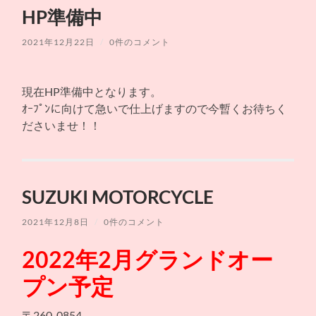
シ
ュ
を
HP準備中
ョ
ー
切
ッ
を
り
プ
切
替
2021年12月22日
/
0件のコメント
ス
り
え
ズ
替
る
キ
え
モ
る
ー
現在HP準備中となります。
タ
ー
ｵｰﾌﾟﾝに向けて急いで仕上げますので今暫くお待ちく
サ
ださいませ！！
イ
ク
ル
SUZUKI MOTORCYCLE
2021年12月8日
/
0件のコメント
2022年2月グランドオー
プン予定
〒260-0854