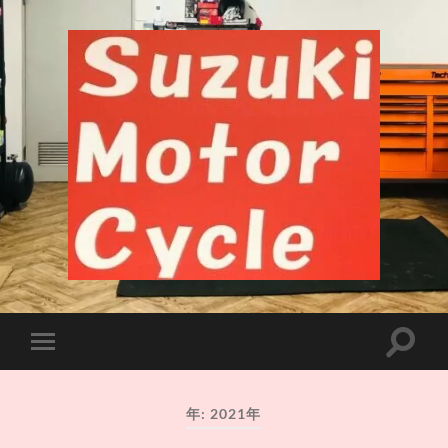
千
葉
市
中
央
検
モ
区
索
バ
長
フ
イ
洲
ィ
ル
バ
ー
年:
2021年
メ
イ
ル
ニ
ク
ド