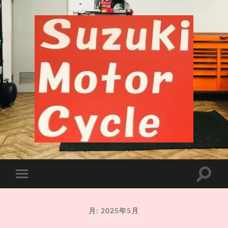
千
葉
市
中
央
検
モ
区
索
バ
長
フ
イ
洲
ィ
ル
バ
ー
月:
2025年5月
メ
イ
ル
ニ
ク
ド