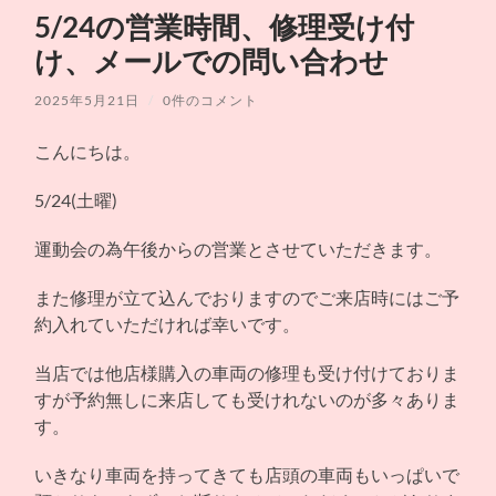
シ
ュ
を
5/24の営業時間、修理受け付
ョ
ー
切
ッ
を
り
プ
け、メールでの問い合わせ
切
替
ス
り
え
ズ
替
る
2025年5月21日
/
0件のコメント
キ
え
モ
る
ー
こんにちは。
タ
ー
サ
5/24(土曜)
イ
ク
ル
運動会の為午後からの営業とさせていただきます。
また修理が立て込んでおりますのでご来店時にはご予
約入れていただければ幸いです。
当店では他店様購入の車両の修理も受け付けておりま
すが予約無しに来店しても受けれないのが多々ありま
す。
いきなり車両を持ってきても店頭の車両もいっぱいで