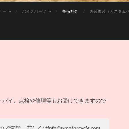
長
洲
ナー
バイクパーツ
整備料金
外装塗装（カスタム
バ
イ
ク
シ
ョ
ッ
プ
ス
ズ
キ
モ
ー
タ
ー
サ
イ
ク
トバイ、点検や修理等もお受けできますので
ル
若しくはinfo@s-motorcycle.com