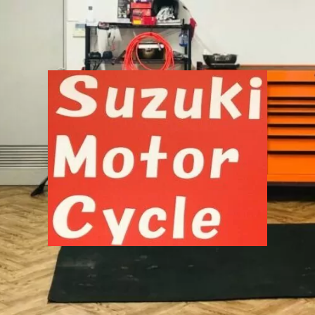
千
葉
市
中
央
区