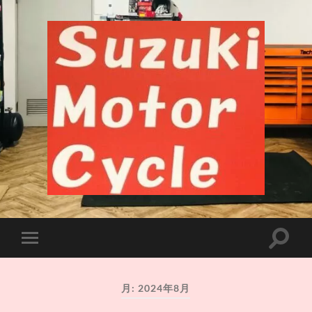
千
葉
市
中
央
検
モ
区
索
バ
長
フ
イ
洲
ィ
ル
バ
ー
月:
2024年8月
メ
イ
ル
ニ
ク
ド