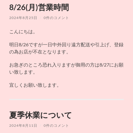
シ
ュ
を
8/26(月)営業時間
ョ
ー
切
ッ
を
り
プ
切
替
2024年8月25日
/
0件のコメント
ス
り
え
ズ
替
る
キ
え
こんにちは。
モ
る
ー
タ
明日8/26ですが一日中外回り遠方配送や引上げ、登録
ー
サ
の為お店が不在となります。
イ
ク
ル
お急ぎのところ恐れ入りますが御用の方は8/27にお願
い致します。
宜しくお願い致します。
夏季休業について
2024年8月11日
/
0件のコメント