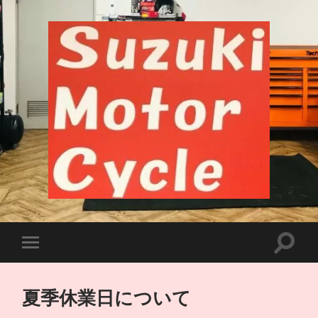
千
葉
市
中
央
検
モ
区
索
バ
長
フ
イ
洲
ィ
ル
バ
ー
夏季休業日について
メ
イ
ル
ニ
ク
ド