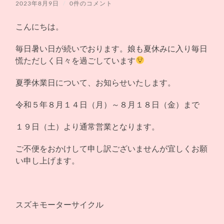
シ
ュ
2023年8月9日
/
0件のコメント
を
ョ
ー
切
ッ
を
り
プ
こんにちは。
切
替
ス
り
え
ズ
替
る
キ
毎日暑い日が続いでおります。娘も夏休みに入り毎日
え
モ
る
慌ただしく日々を過ごしています
ー
タ
ー
夏季休業日について、お知らせいたします。
サ
イ
ク
令和５年８月１４日（月）～８月１８日（金）まで
ル
１９日（土）より通常営業となります。
ご不便をおかけして申し訳ございませんが宜しくお願
い申し上げます。
スズキモーターサイクル