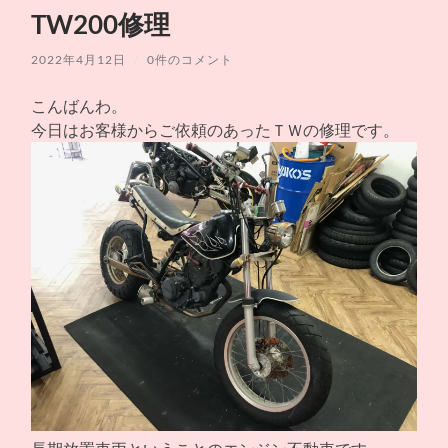
シ
ュ
を
TW200修理
ョ
ー
切
ッ
を
り
プ
切
替
2022年4月12日
/
0件のコメント
ス
り
え
ズ
替
る
キ
え
こんばんわ。
モ
る
ー
今日はお客様からご依頼のあったＴＷの修理です。
タ
ー
サ
イ
ク
ル