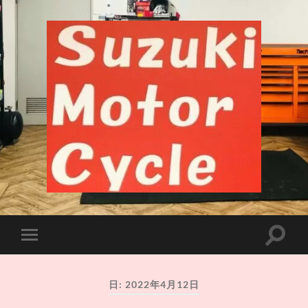
千
葉
市
中
央
検
モ
区
索
バ
長
フ
イ
洲
ィ
ル
バ
ー
日:
2022年4月12日
メ
イ
ル
ニ
ク
ド