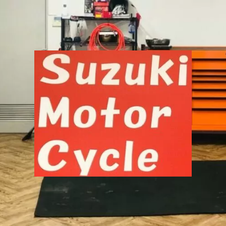
千
葉
市
中
央
区