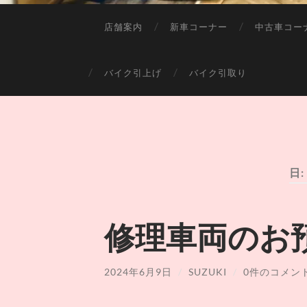
店舗案内
新車コーナー
中古車コー
バイク引上げ
バイク引取り
日:
修理車両のお
2024年6月9日
/
SUZUKI
/
0件のコメン