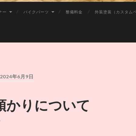
長
洲
ナー
バイクパーツ
整備料金
外装塗装（カスタム
バ
イ
ク
シ
ョ
ッ
プ
ス
ズ
キ
モ
ー
2024年6月9日
タ
ー
サ
イ
預かりについて
ク
ル
ト